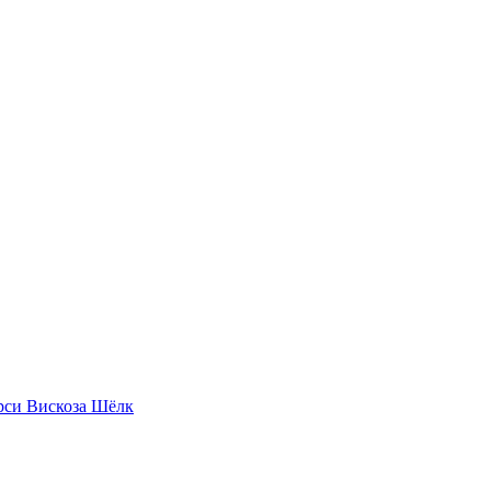
рси
Вискоза
Шёлк