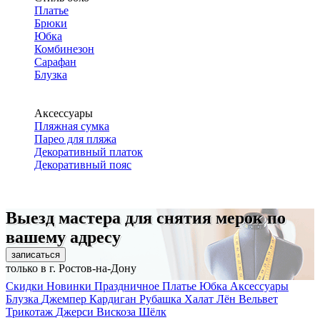
Платье
Брюки
Юбка
Комбинезон
Сарафан
Блузка
Аксессуары
Пляжная сумка
Парео для пляжа
Декоративный платок
Декоративный пояс
Выезд мастера для снятия мерок по
вашему адресу
записаться
только в г. Ростов-на-Дону
Скидки
Новинки
Праздничное
Платье
Юбка
Аксессуары
Блузка
Джемпер
Кардиган
Рубашка
Халат
Лён
Вельвет
Трикотаж
Джерси
Вискоза
Шёлк