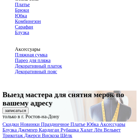
Платье
Брюки
Юбка
Комбинезон
Сарафан
Блузка
Аксессуары
Пляжная сумка
Парео для пляжа
Декоративный платок
Декоративный пояс
Выезд мастера для снятия мерок по
вашему адресу
записаться
только в г. Ростов-на-Дону
Скидки
Новинки
Праздничное
Платье
Юбка
Аксессуары
Блузка
Джемпер
Кардиган
Рубашка
Халат
Лён
Вельвет
Трикотаж
Джерси
Вискоза
Шёлк