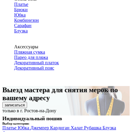
Платье
Брюки
Юбка
Комбинезон
Сарафан
Блузка
Аксессуары
Пляжная сумка
Парео для пляжа
Декоративный платок
Декоративный пояс
Выезд мастера для снятия мерок по
вашему адресу
записаться
только в г. Ростов-на-Дону
Индивидуальный пошив
Выбор категории:
Платье
Юбка
Джемпер
Кардиган
Халат
Рубашка
Блузка