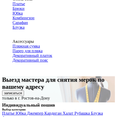
Платье
Брюки
Юбка
Комбинезон
Сарафан
Блузка
Аксессуары
Пляжная сумка
Парео для пляжа
Декоративный платок
Декоративный пояс
Выезд мастера для снятия мерок по
вашему адресу
записаться
только в г. Ростов-на-Дону
Индивидуальный пошив
Выбор категории:
Платье
Юбка
Джемпер
Кардиган
Халат
Рубашка
Блузка