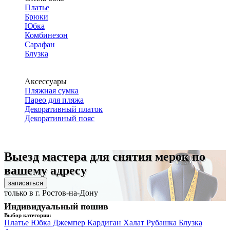
Платье
Брюки
Юбка
Комбинезон
Сарафан
Блузка
Аксессуары
Пляжная сумка
Парео для пляжа
Декоративный платок
Декоративный пояс
Выезд мастера для снятия мерок по
вашему адресу
записаться
только в г. Ростов-на-Дону
Индивидуальный пошив
Выбор категории:
Платье
Юбка
Джемпер
Кардиган
Халат
Рубашка
Блузка