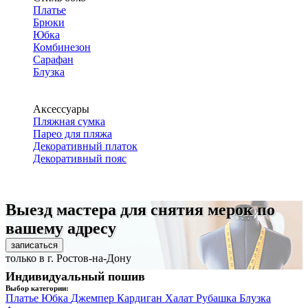
Платье
Брюки
Юбка
Комбинезон
Сарафан
Блузка
Аксессуары
Пляжная сумка
Парео для пляжа
Декоративный платок
Декоративный пояс
Выезд мастера для снятия мерок по
вашему адресу
записаться
только в г. Ростов-на-Дону
Индивидуальный пошив
Выбор категории:
Платье
Юбка
Джемпер
Кардиган
Халат
Рубашка
Блузка