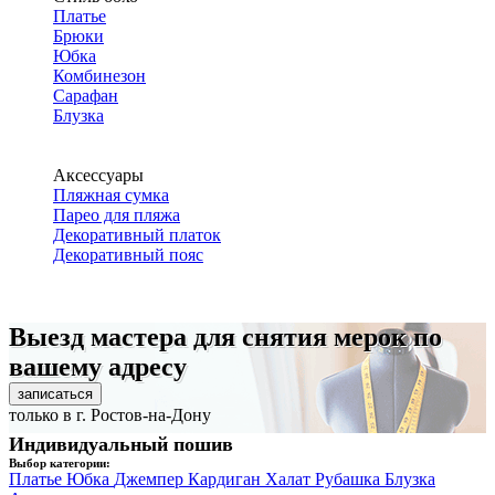
Платье
Брюки
Юбка
Комбинезон
Сарафан
Блузка
Аксессуары
Пляжная сумка
Парео для пляжа
Декоративный платок
Декоративный пояс
Выезд мастера для снятия мерок по
вашему адресу
записаться
только в г. Ростов-на-Дону
Индивидуальный пошив
Выбор категории:
Платье
Юбка
Джемпер
Кардиган
Халат
Рубашка
Блузка